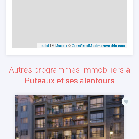
Leaflet
| ©
Mapbox
©
OpenStreetMap
Improve this map
Autres programmes immobiliers
à
Puteaux et ses alentours