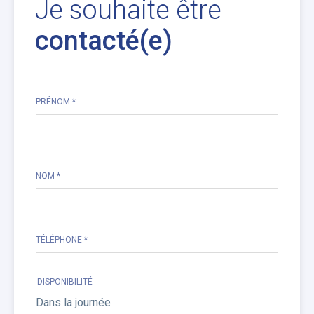
Je souhaite être
contacté(e)
PRÉNOM *
Please
leave
this
NOM *
field
empty.
TÉLÉPHONE *
DISPONIBILITÉ