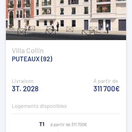
Villa Collin
PUTEAUX (92)
Livraison
À partir de
3T. 2028
311 700€
Logements disponibles
T1
à partir de 311 700€