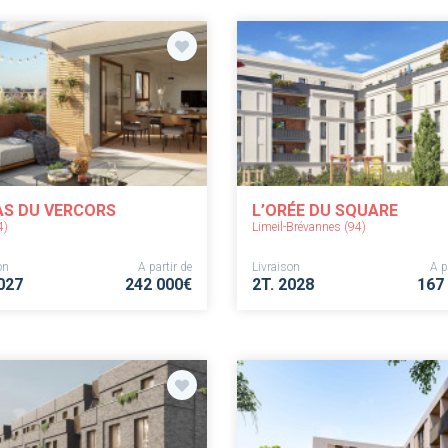
AS DU VERCORS
L’ORÉE DU SQUARE
4)
Limeil-Brévannes (94)
on
A partir de
Livraison
A p
027
242 000€
2T. 2028
167