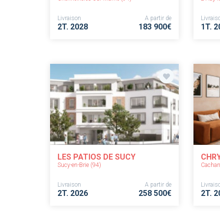
Livraison
A partir de
Livrais
2T. 2028
183 900€
1T. 2
LES PATIOS DE SUCY
CHRY
Sucy-en-Brie (94)
Cachan
Livraison
A partir de
Livrais
2T. 2026
258 500€
2T. 2