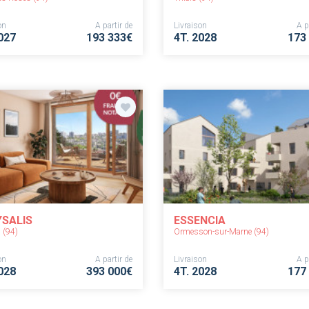
on
A partir de
Livraison
A p
027
193 333€
4T. 2028
173
SALIS
ESSENCIA
 (94)
Ormesson-sur-Marne (94)
on
A partir de
Livraison
A p
028
393 000€
4T. 2028
177