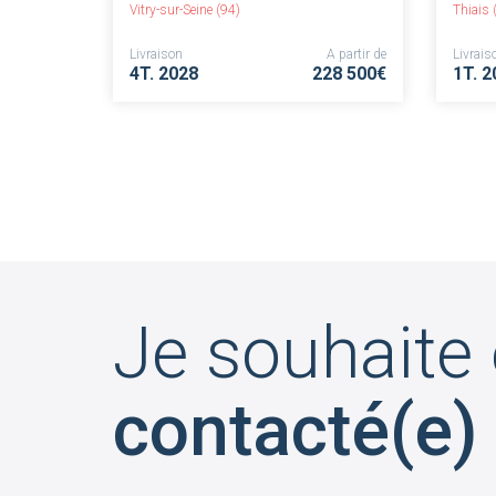
Vitry-sur-Seine (94)
Thiais 
Livraison
A partir de
Livrais
4T. 2028
228 500€
1T. 2
Je souhaite 
contacté(e)