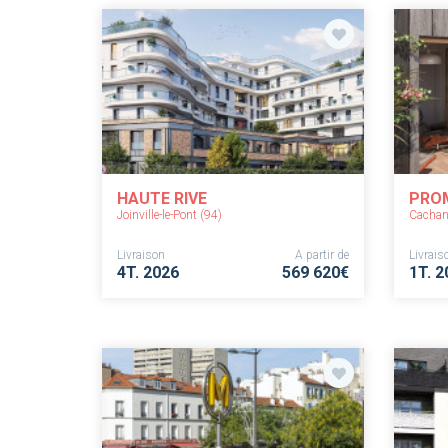
HAUTE RIVE
PRO
Joinville-le-Pont (94)
Cachan
Livraison
A partir de
Livrais
4T. 2026
569 620€
1T. 2