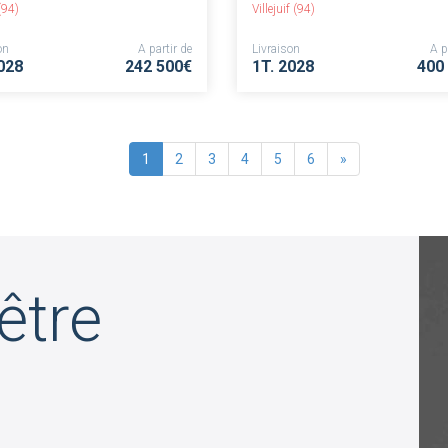
(94)
Villejuif (94)
on
A partir de
Livraison
A p
028
242 500€
1T. 2028
400
1
2
3
4
5
6
»
être