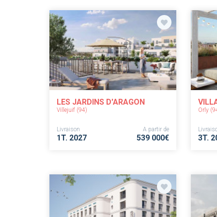
LES JARDINS D'ARAGON
VILL
Villejuif (94)
Orly (9
Livraison
A partir de
Livrais
1T. 2027
539 000€
3T. 2