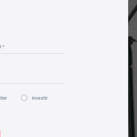
E *
iter
investir