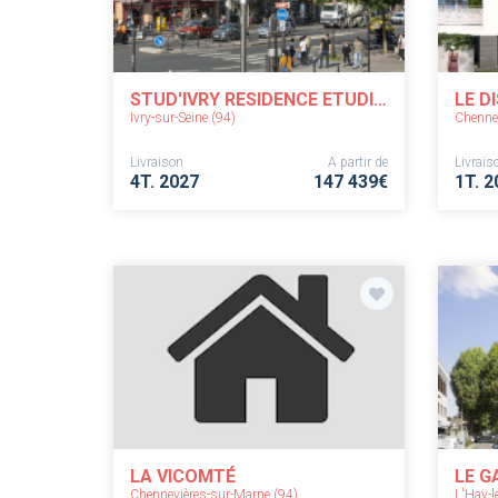
STUD'IVRY RESIDENCE ETUDIANTE
LE D
Ivry-sur-Seine (94)
Chennev
Livraison
A partir de
Livrais
4T. 2027
147 439€
1T. 2
LA VICOMTÉ
LE G
Chennevières-sur-Marne (94)
L'Haÿ-l