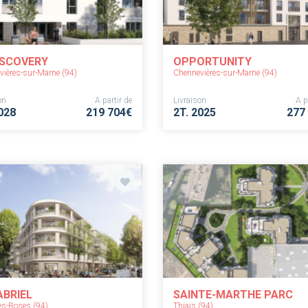
ISCOVERY
OPPORTUNITY
ières-sur-Marne (94)
Chennevières-sur-Marne (94)
on
A partir de
Livraison
A p
028
219 704€
2T. 2025
277
ABRIEL
SAINTE-MARTHE PARC
es-Roses (94)
Thiais (94)