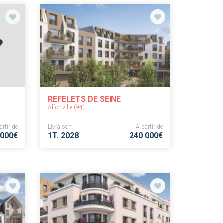
REFELETS DE SEINE
Alfortville (94)
artir de
Livraison
A partir de
 000€
1T. 2028
240 000€