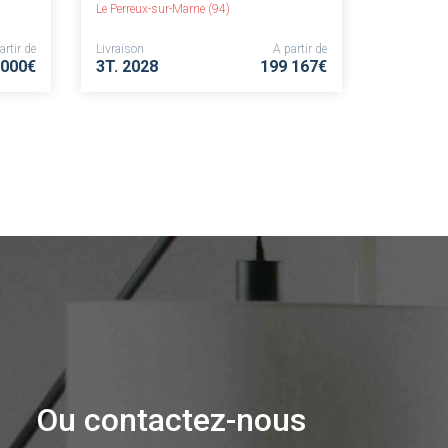
Le Perreux-sur-Marne (94)
artir de
Livraison
A partir de
 000€
3T. 2028
199 167€
Ou contactez-nous