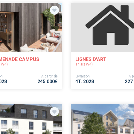
MENADE CAMPUS
LIGNES D'ART
 (94)
Thiais (94)
on
A partir de
Livraison
A p
028
245 000€
4T. 2028
227