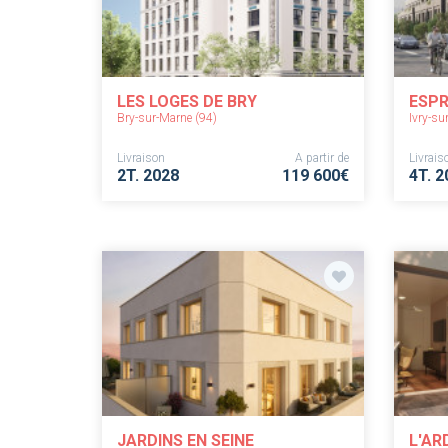
LES LOGES DE BRY
ESPR
Bry-sur-Marne (94)
Ivry-su
Livraison
A partir de
Livrais
2T. 2028
119 600€
4T. 2
JARDINS EN SEINE
L'AR