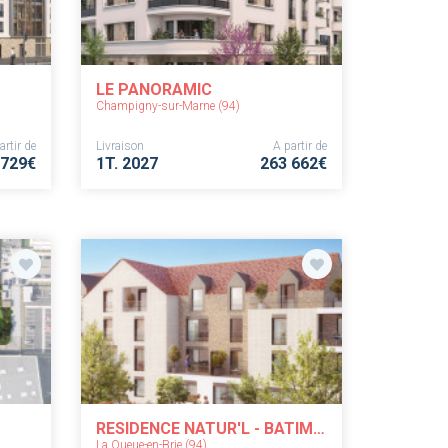
LE PANORAMIC
Champigny-sur-Marne (94)
artir de
Livraison
A partir de
 729€
1T. 2027
263 662€
RESIDENCE NATUR'L - BATIMENTS C ET C'
La Queue-en-Brie (94)