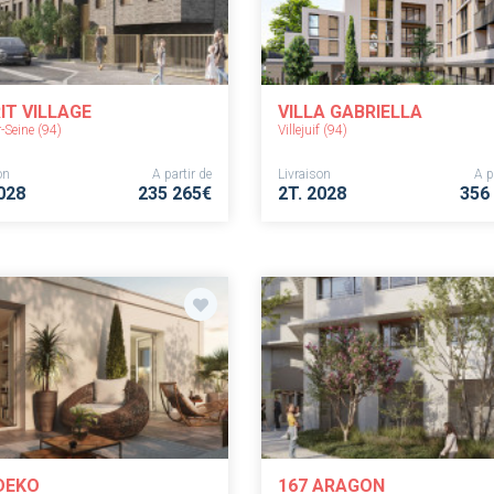
IT VILLAGE
VILLA GABRIELLA
r-Seine (94)
Villejuif (94)
on
A partir de
Livraison
A p
028
235 265€
2T. 2028
356
DEKO
167 ARAGON