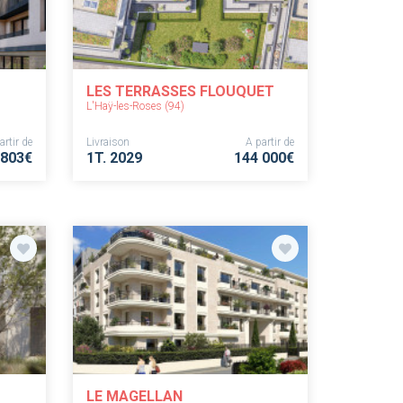
LES TERRASSES FLOUQUET
L'Haÿ-les-Roses (94)
artir de
Livraison
A partir de
 803€
1T. 2029
144 000€
LE MAGELLAN