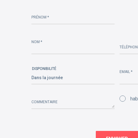
Please
PRÉNOM *
leave
this
field
empty.
NOM *
TÉLÉPHON
DISPONIBILITÉ
EMAIL *
hab
COMMENTAIRE