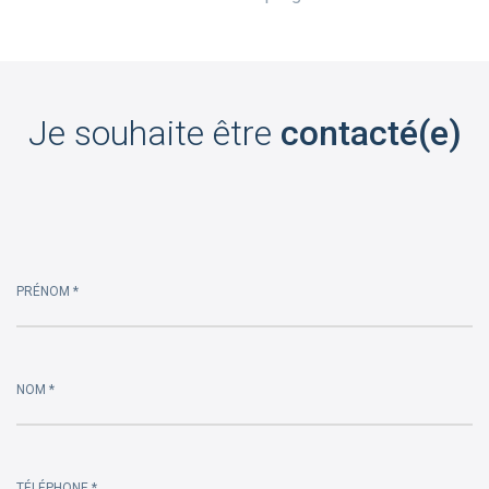
Je souhaite être
contacté(e)
Please
leave
this
PRÉNOM *
field
empty.
NOM *
TÉLÉPHONE *