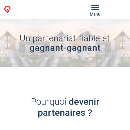
Menu
Un partenariat fiable et
gagnant-gagnant
Pourquoi
devenir
partenaires ?