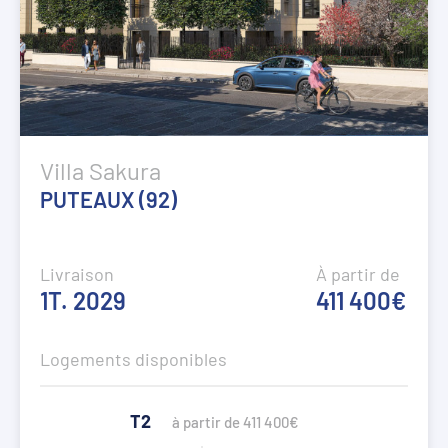
Villa Sakura
PUTEAUX (92)
Livraison
À partir de
1T. 2029
411 400€
Logements disponibles
T2
à partir de 411 400€