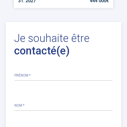
3T. 2027
444 000€
Je souhaite être
contacté(e)
PRÉNOM *
Please
leave
this
NOM *
field
empty.