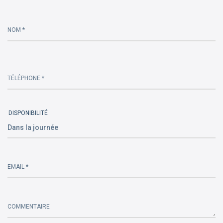
Please
leave
this
NOM *
field
empty.
TÉLÉPHONE *
DISPONIBILITÉ
EMAIL *
COMMENTAIRE