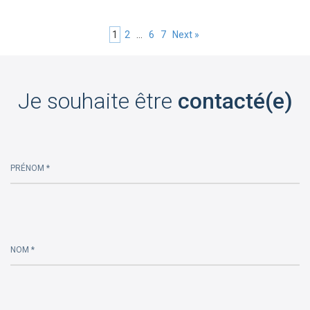
1
2
…
6
7
Next
»
Je souhaite être
contacté(e)
PRÉNOM *
Please
leave
this
NOM *
field
empty.