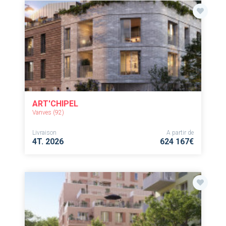
ART'CHIPEL
Vanves (92)
Livraison
A partir de
4T. 2026
624 167€