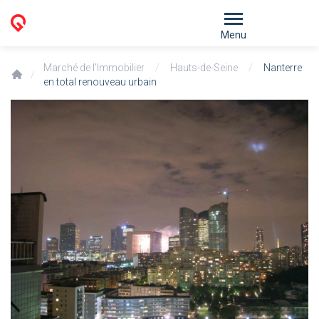
Menu
Marché de l’Immobilier
/
Hauts-de-Seine
/
Nanterre
/
en total renouveau urbain