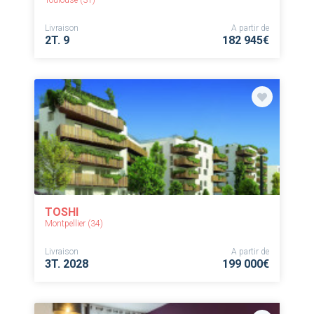
Toulouse (31)
Livraison
A partir de
2T. 9
182 945€
TOSHI
Montpellier (34)
Livraison
A partir de
3T. 2028
199 000€