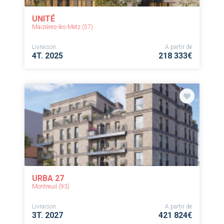
UNITÉ
Maizières-lès-Metz (57)
Livraison
A partir de
4T. 2025
218 333€
URBA 27
Montreuil (93)
Livraison
A partir de
3T. 2027
421 824€