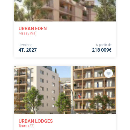
URBAN EDEN
Massy (91)
Livraison
A partir de
4T. 2027
218 009€
URBAN LODGES
Tours (37)