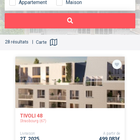
Appartement
Maison
28 résultats |
Carte
TIVOLI 48
Strasbourg (67)
Livraison
A partir de
2T. 2025
499 083€