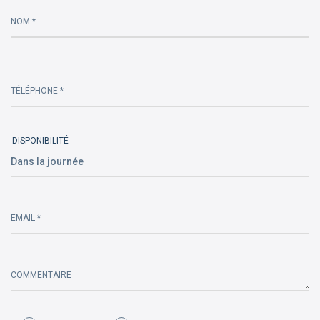
leave
this
NOM *
field
empty.
TÉLÉPHONE *
DISPONIBILITÉ
EMAIL *
COMMENTAIRE