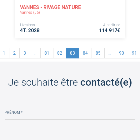
VANNES - RIVAGE NATURE
Vannes (56)
Livraison
A partir de
4T. 2028
114 917€
1
2
3
…
81
82
83
84
85
…
90
91
Je souhaite être
contacté(e)
PRÉNOM *
Please