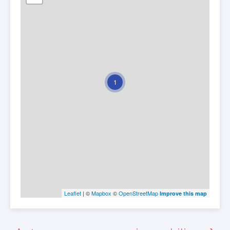
1
Leaflet
| ©
Mapbox
©
OpenStreetMap
Improve this map