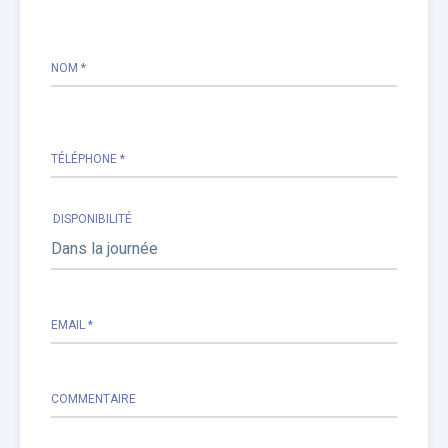
Please
leave
this
NOM *
field
empty.
TÉLÉPHONE *
DISPONIBILITÉ
EMAIL *
COMMENTAIRE