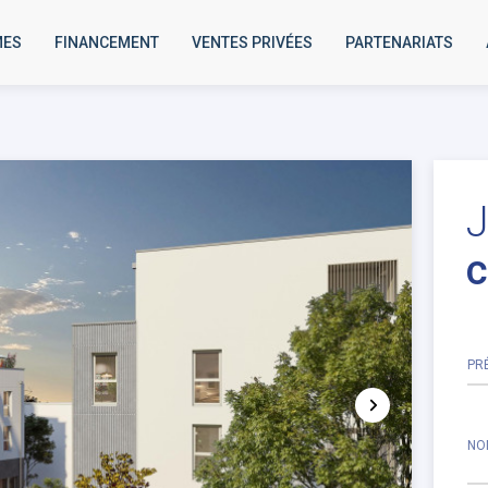
MES
FINANCEMENT
VENTES PRIVÉES
PARTENARIATS
J
c
PR
NO