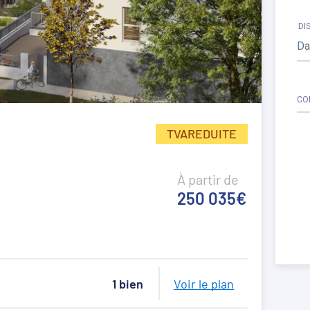
DI
CO
TVAREDUITE
À partir de
250 035€
1 bien
Voir le plan