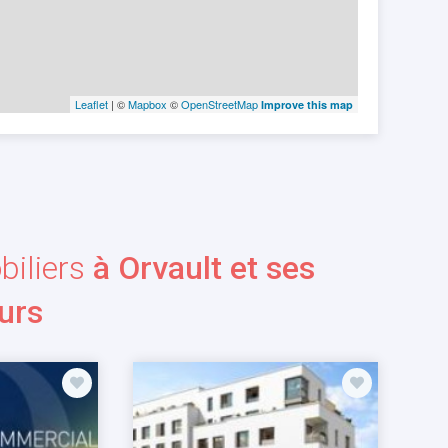
Leaflet
| ©
Mapbox
©
OpenStreetMap
Improve this map
iliers
à Orvault et ses
urs