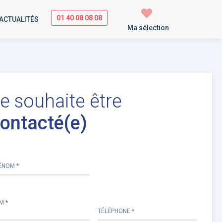
01 40 08 08 08
0
ACTUALITÉS
Ma sélection
e souhaite être
ontacté(e)
Please
ÉNOM *
leave
this
field
empty.
M *
TÉLÉPHONE *