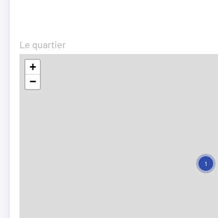
Le quartier
+
−
1