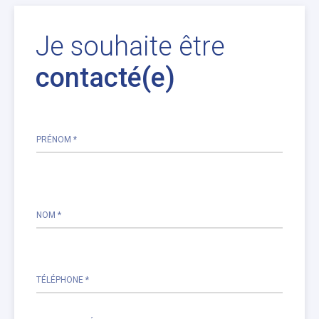
Je souhaite être
contacté(e)
PRÉNOM *
Please
leave
this
NOM *
field
empty.
TÉLÉPHONE *