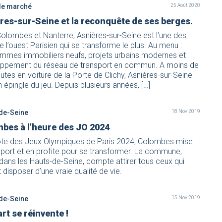
de marché
25 Août 2020
res-sur-Seine et la reconquête de ses berges.
olombes et Nanterre, Asnières-sur-Seine est l’une des
de l’ouest Parisien qui se transforme le plus. Au menu :
mmes immobiliers neufs, projets urbains modernes et
ppement du réseau de transport en commun. A moins de
utes en voiture de la Porte de Clichy, Asnières-sur-Seine
n épingle du jeu. Depuis plusieurs années, […]
de-Seine
18 Nov 2019
bes à l’heure des JO 2024
hôte des Jeux Olympiques de Paris 2024, Colombes mise
 sport et en profite pour se transformer. La commune,
 dans les Hauts-de-Seine, compte attirer tous ceux qui
 disposer d’une vraie qualité de vie.
de-Seine
15 Nov 2019
rt se réinvente !