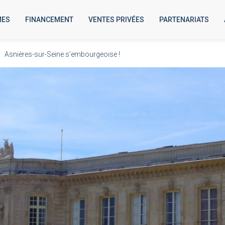
MES
FINANCEMENT
VENTES PRIVÉES
PARTENARIATS
/
Asnières-sur-Seine s’embourgeoise !