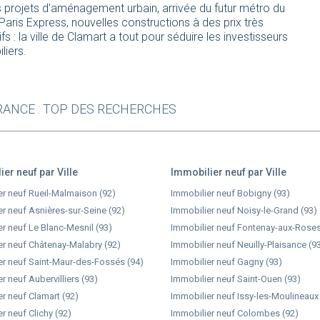
 projets d'aménagement urbain, arrivée du futur métro du
Paris Express, nouvelles constructions à des prix très
ifs : la ville de Clamart a tout pour séduire les investisseurs
liers.
ANCE : TOP DES RECHERCHES
er neuf par Ville
Immobilier neuf par Ville
er neuf Rueil-Malmaison (92)
Immobilier neuf Bobigny (93)
r neuf Asnières-sur-Seine (92)
Immobilier neuf Noisy-le-Grand (93)
r neuf Le Blanc-Mesnil (93)
Immobilier neuf Fontenay-aux-Roses
er neuf Châtenay-Malabry (92)
Immobilier neuf Neuilly-Plaisance (9
er neuf Saint-Maur-des-Fossés (94)
Immobilier neuf Gagny (93)
r neuf Aubervilliers (93)
Immobilier neuf Saint-Ouen (93)
r neuf Clamart (92)
Immobilier neuf Issy-les-Moulineaux
r neuf Clichy (92)
Immobilier neuf Colombes (92)