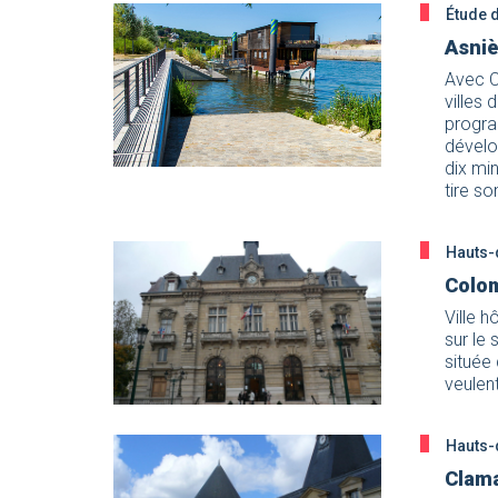
Étude 
Asniè
Avec C
villes 
progra
dévelo
dix min
tire so
Hauts-
Colom
Ville 
sur le
située
veulent
Hauts-
Clama