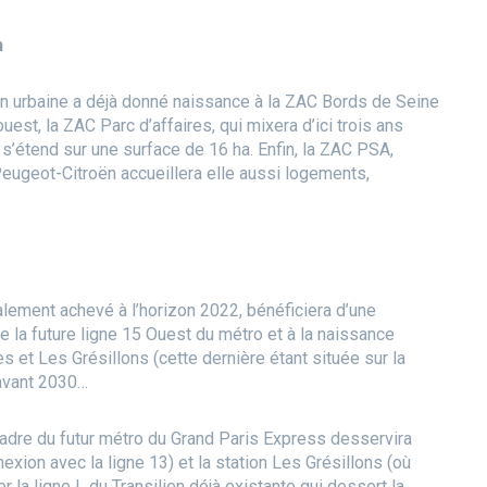
n
on urbaine a déjà donné naissance à la ZAC Bords de Seine
est, la ZAC Parc d’affaires, qui mixera d’ici trois ans
’étend sur une surface de 16 ha. Enfin, la ZAC PSA,
eugeot-Citroën accueillera elle aussi logements,
alement achevé à l’horizon 2022, bénéficiera d’une
de la future ligne 15 Ouest du métro et à la naissance
 et Les Grésillons (cette dernière étant située sur la
 avant 2030…
 cadre du futur métro du Grand Paris Express desservira
exion avec la ligne 13) et la station Les Grésillons (où
 la ligne L du Transilien déjà existante qui dessert la