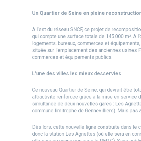
Un Quartier de Seine en pleine reconstructio
A l’est du réseau SNCF, ce projet de recompositi
qui compte une surface totale de 145.000 m². A l’ou
logements, bureaux, commerces et équipements, s
située sur l’emplacement des anciennes usines P
commerces et équipements publics.
L’une des villes les mieux desservies
Ce nouveau Quartier de Seine, qui devrait être tot
attractivité renforcée grâce à la mise en service 
simultanée de deux nouvelles gares : Les Agnettes
commune limitrophe de Gennevilliers). Mais pas
Dès lors, cette nouvelle ligne construite dans le
donc la station Les Agnettes (où elle sera en conn
elle sera en connexion avec le RER C). Sans oublier