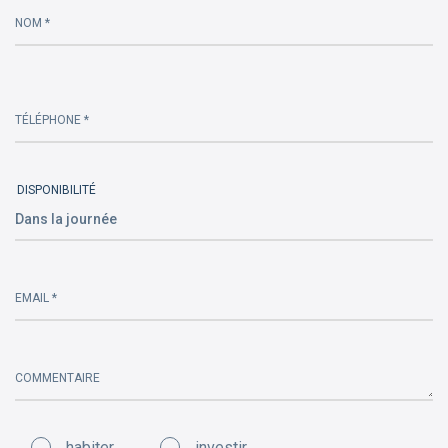
this
NOM *
field
empty.
TÉLÉPHONE *
DISPONIBILITÉ
EMAIL *
COMMENTAIRE
habiter
investir